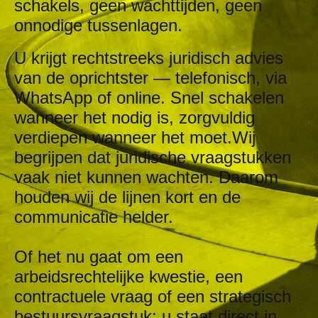
schakels, geen wachttijden, geen
onnodige tussenlagen.
U krijgt rechtstreeks juridisch advies
van de oprichtster — telefonisch, via
WhatsApp of online. Snel schakelen
wanneer het nodig is, zorgvuldig
verdiepen wanneer het moet.
Wij
begrijpen dat juridische vraagstukken
vaak niet kunnen wachten. Daarom
houden wij de lijnen kort en de
communicatie helder.
Of het nu gaat om een
arbeidsrechtelijke kwestie, een
contractuele vraag of een strategisch
bestuursvraagstuk: u staat direct in