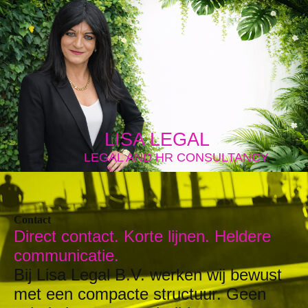
LISA LEGAL
LEGAL AND HR CONSULTANCY
Contact
Direct contact. Korte lijnen. Heldere
communicatie.
Bij Lisa Legal B.V. werken wij bewust
met een compacte structuur. Geen