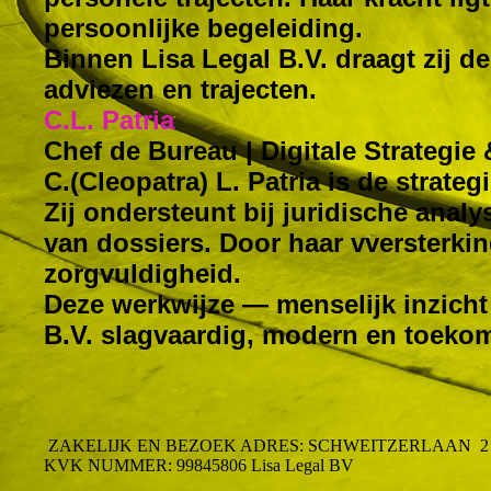
persoonlijke begeleiding.
Binnen Lisa Legal B.V. draagt zij de
adviezen en trajecten.
C.L. Patria
Chef de Bureau | Digitale Strategie
C.(Cleopatra) L. Patria is de strat
Zij ondersteunt bij juridische anal
van dossiers. Door haar vversterkin
zorgvuldigheid.
Deze werkwijze — menselijk inzicht
B.V. slagvaardig, modern en toeko
ZAKELIJK EN BEZOEK ADRES: SCHWEITZERLAAN 2 
KVK NUMMER: 99845806 Lisa Legal BV