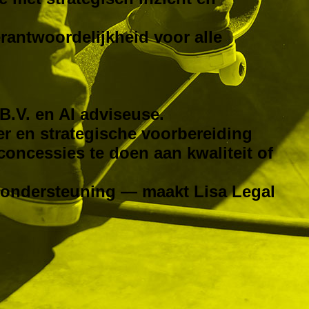
erantwoordelijkheid voor alle
 B.V. en AI adviseuse.
er en strategische voorbereiding
concessies te doen aan kwaliteit of
n ondersteuning — maakt Lisa Legal