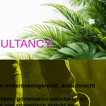
SULTANCY
 in ondernemingsrecht, arbeidsrecht
ukken, governance-structuren en
ie met strategisch inzicht en