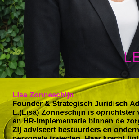
L
Lisa Zonneschijn
Founder & Strategisch Juridisch Ad
L.(Lisa) Zonneschijn is oprichtster
en HR-implementatie binnen de zor
Zij adviseert bestuurders en onder
personele trajecten. Haar kracht lig