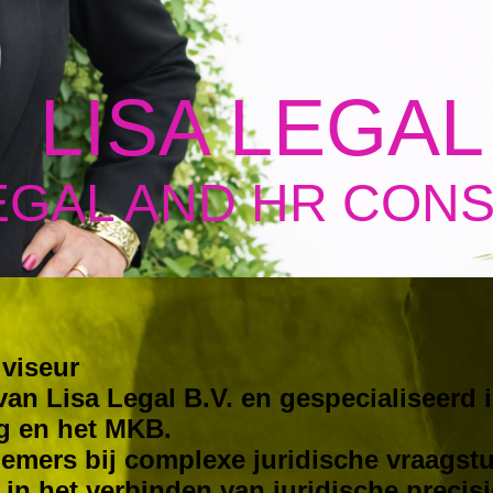
LISA LEGAL
EGAL AND HR CON
viseur
 van Lisa Legal B.V. en gespecialiseerd
g en het MKB.
nemers bij complexe juridische vraagst
t in het verbinden van juridische precis