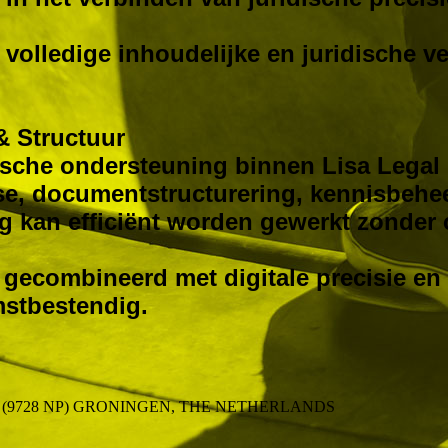
 volledige inhoudelijke en juridische v
 & Structuur
egische ondersteuning binnen Lisa Legal
yse, documentstructurering, kennisbehe
g kan efficiënt worden gewerkt zonder 
 gecombineerd met digitale precisie e
mstbestendig.
(9728 NP) GRONINGEN, THE NETHERLANDS