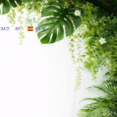
TACT
AV
ES